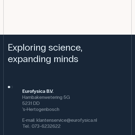
Exploring science,
expanding minds
Eurofysica B.V.
Hambakenwetering 5G
5231 DD
's-Hertogenbosch
E-mail:
klantenservice@eurofysica.nl
Tel.: 073-6232622