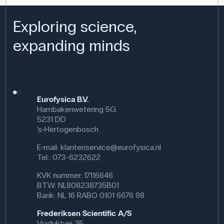
Exploring science,
expanding minds
Eurofysica B.V.
Hambakenwetering 5G
5231 DD
's-Hertogenbosch
E-mail:
klantenservice@eurofysica.nl
Tel.: 073-6232622
KVK nummer: 17116646
BTW: NL808238735B01
Bank: NL 16 RABO 0101 6676 98
Frederiksen Scientific A/S
Viaduktvej 35