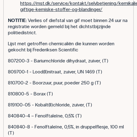
https://mst.dk/service/kontakt/selvbetjening/kemikali
giftige-kemiske-stoffer-og-blandinger/
NOTITIE:
Verlies of diefstal van gif moet binnen 24 uur na
registratie worden gemeld bij het dichtstbijzijnde
politiedistrict.
Lijst met getroffen chemicaliën die kunnen worden
gekocht bij Frederiksen Scientific
807200-3 - Bariumchloride dihydraat, zuiver, (T)
809700-1 - Lood(II)nitraat, zuiver, UN 1469 (T)
810700-2 - Boorzuur, puur, poeder 250 g (T)
810800-5 - Borax (T)
819100-05 - Kobalt(II)chloride, zuiver, (T)
840840-4 – Fenolftaleïne, 0,5% (T)
840840-8 - Fenolftaleïne, 0,5%, in druppelflesje, 100 ml
(T)