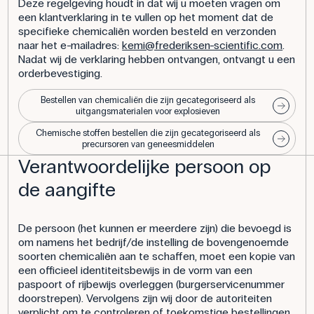
Deze regelgeving houdt in dat wij u moeten vragen om
een klantverklaring in te vullen op het moment dat de
specifieke chemicaliën worden besteld en verzonden
naar het e-mailadres:
kemi@frederiksen-scientific.com
.
Nadat wij de verklaring hebben ontvangen, ontvangt u een
orderbevestiging.
Bestellen van chemicaliën die zijn gecategoriseerd als
uitgangsmaterialen voor explosieven
Chemische stoffen bestellen die zijn gecategoriseerd als
precursoren van geneesmiddelen
Verantwoordelijke persoon op
de aangifte
De persoon (het kunnen er meerdere zijn) die bevoegd is
om namens het bedrijf/de instelling de bovengenoemde
soorten chemicaliën aan te schaffen, moet een kopie van
een officieel identiteitsbewijs in de vorm van een
paspoort of rijbewijs overleggen (burgerservicenummer
doorstrepen). Vervolgens zijn wij door de autoriteiten
verplicht om te controleren of toekomstige bestellingen