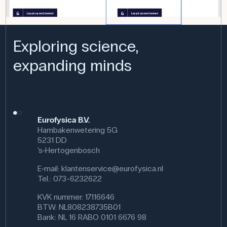
Exploring science,
expanding minds
Eurofysica B.V.
Hambakenwetering 5G
5231 DD
's-Hertogenbosch
E-mail:
klantenservice@eurofysica.nl
Tel.: 073-6232622
KVK nummer: 17116646
BTW: NL808238735B01
Bank: NL 16 RABO 0101 6676 98