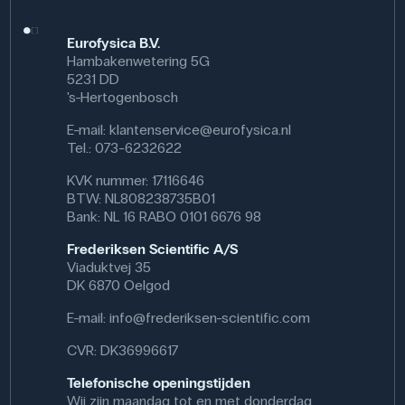
Eurofysica B.V.
Hambakenwetering 5G
5231 DD
's-Hertogenbosch
E-mail:
klantenservice@eurofysica.nl
Tel.: 073-6232622
KVK nummer: 17116646
BTW: NL808238735B01
Bank: NL 16 RABO 0101 6676 98
Frederiksen Scientific A/S
Viaduktvej 35
DK 6870 Oelgod
E-mail:
info@frederiksen-scientific.com
CVR: DK36996617
Telefonische openingstijden
Wij zijn maandag tot en met donderdag