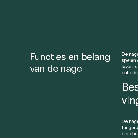
Functies en belang
De nage
spelen e
van de nagel
leven, o
onbedu
Bes
vin
De nage
fungeren
besche