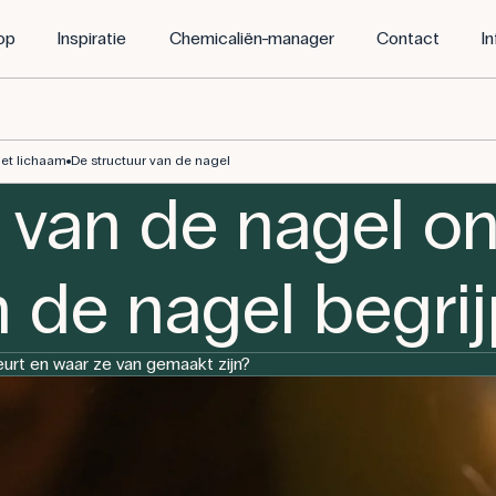
op
Inspiratie
Chemicaliën-manager
Contact
I
grijpen
het lichaam
De structuur van de nagel
van de nagel on
n de nagel begri
eurt en waar ze van gemaakt zijn?