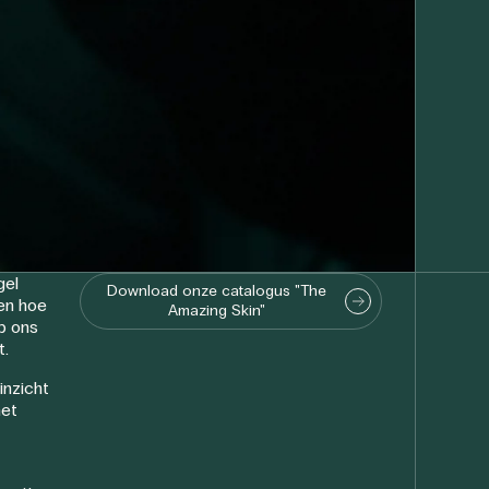
gel
Download onze catalogus "The
en hoe
Amazing Skin"
p ons
t.
inzicht
het