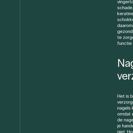
vinger
schade.
keratine
schokke
daarom 
gezond
te zor
functie
Nag
ver
Het is 
verzorge
nagels 
omdat e
de nage
je hand
niet. H