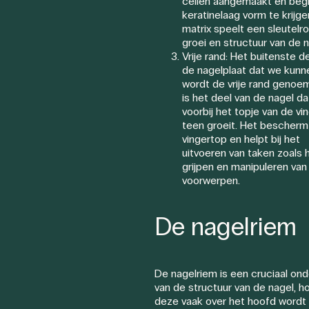
cellen aangemaakt en beg
keratinelaag vorm te krijge
matrix speelt een sleutelro
groei en structuur van de n
Vrije rand: Het buitenste d
de nagelplaat dat we kunne
wordt de vrije rand genoe
is het deel van de nagel da
voorbij het topje van de vi
teen groeit. Het bescherm
vingertop en helpt bij het
uitvoeren van taken zoals 
grijpen en manipuleren van
voorwerpen.
De nagelriem
De nagelriem is een cruciaal on
van de structuur van de nagel, h
deze vaak over het hoofd wordt 