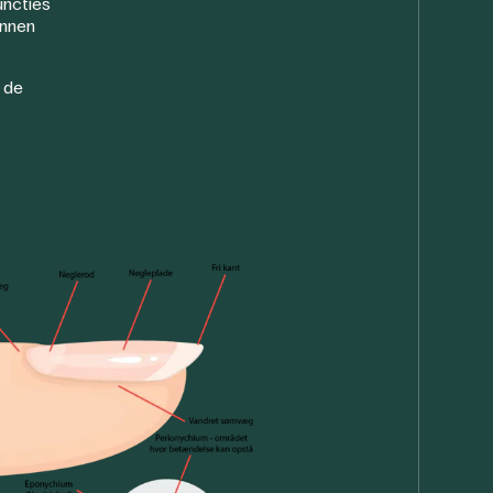
uncties
unnen
 de