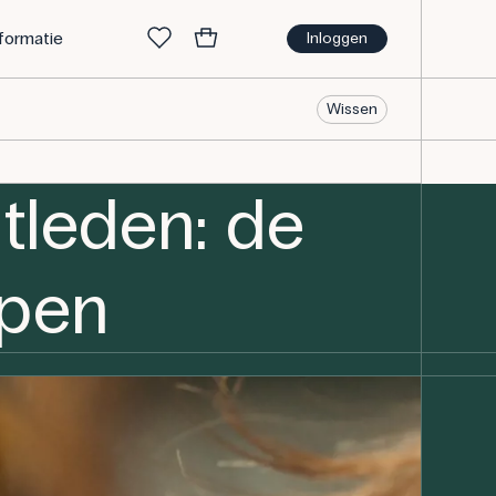
nformatie
Inloggen
Wissen
tleden: de
jpen