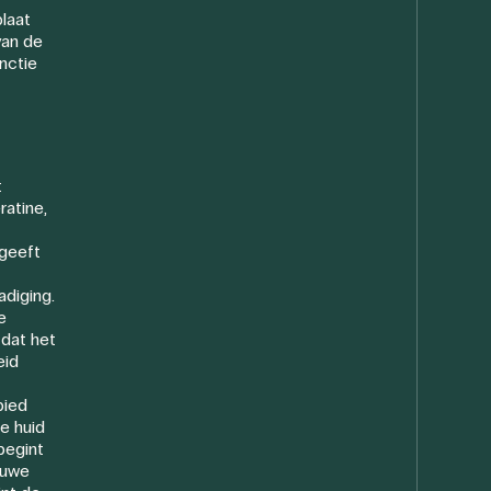
laat
van de
unctie
t
ratine,
 geeft
diging.
e
 dat het
eid
bied
e huid
begint
euwe