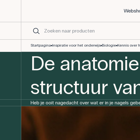
Websh
De anatomie van de nagel ontleden: de structuur van de nagel be
Startpagina
Inspiratie voor het onderwijs
Biologie
Kennis over 
De anatomie 
structuur va
Heb je ooit nagedacht over wat er in je nagels geb