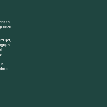
ons te
op onze
 lijkt,
ngrijke
l
de
 is
blote