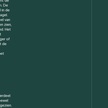
int de
n. De
l in de
agel.
eel van
n zien,
md. Het
t
nger of
t de
het
derdeel
oewel
gezien.