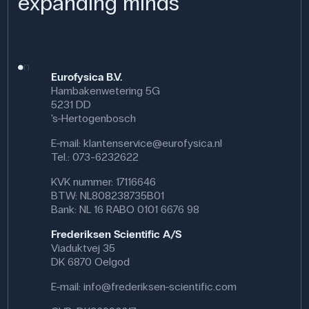
expanding minds
Eurofysica B.V.
Hambakenwetering 5G
5231 DD
's-Hertogenbosch
E-mail:
klantenservice@eurofysica.nl
Tel.: 073-6232622
KVK nummer: 17116646
BTW: NL808238735B01
Bank: NL 16 RABO 0101 6676 98
Frederiksen Scientific A/S
Viaduktvej 35
DK 6870 Oelgod
E-mail:
info@frederiksen-scientific.com