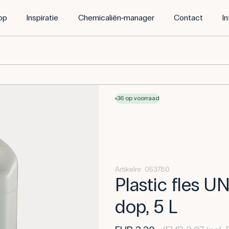
op
Inspiratie
Chemicaliën-manager
Contact
I
- Frederiksen Scientific
36 op voorraad
Artikelnr. 053780
Plastic fles 
dop, 5 L