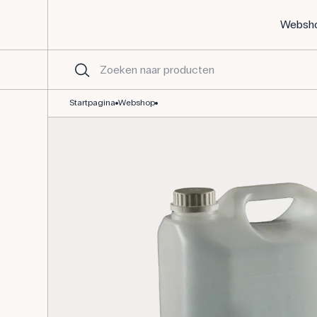
Websh
Plastic bus, 5 liter, deksel 40 mm - goedgekeurd schoolmateriaal 
Startpagina
Webshop