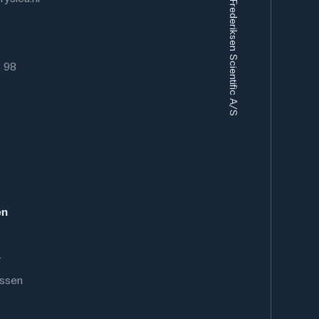
Eurofysica B.V. / Frederiksen Scientific A/S
6 98
en
.
ussen