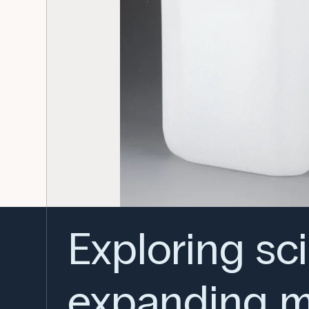
Exploring sc
expanding m