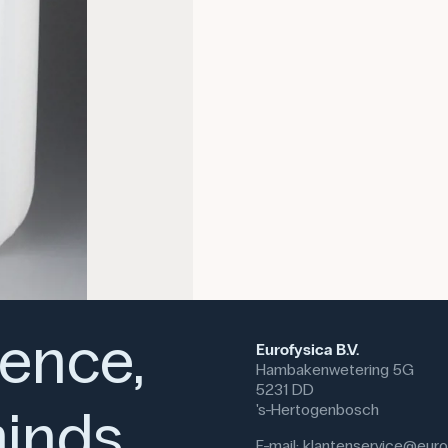
afvalvloeistoffen op te vangen n
de juiste verwerking en verwijde
De fles wordt overal gebruikt w
en vervoerd. Het kan gebruikt w
waardoor het veelzijdig inzetba
productie tot voedselverwerki
Specifikationer
Volumen: 5 L
Dimensioner: (b x d x h) 70 
ience,
Eurofysica B.V.
Hambakenwetering 5G
5231 DD
inds
's-Hertogenbosch
E-mail:
klantenservice@eurof