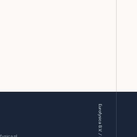
a laboratoriumwerk, waardoor ze inzicht krijgen in
ring van chemicaliën.
aar vloeistoffen veilig moeten worden opgeslagen
orden voor zowel chemisch afval als voedsel,
ar is - van chemische analyses en farmaceutische
ng en schoonmaakwerk.
mm x 130 mm x 177 mm
ysica.nl