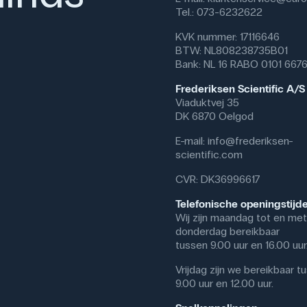
Tel.: 073-6232622
KVK nummer: 17116646
BTW: NL808238735B01
Bank: NL 16 RABO 0101 667
Frederiksen Scientific A/S
Viaduktvej 35
DK 6870 Oelgod
E-mail:
info@frederiksen-
scientific.com
CVR: DK36996617
Telefonische openingstijd
Wij zijn maandag tot en met
donderdag bereikbaar
tussen 9.00 uur en 16.00 uur
Vrijdag zijn we bereikbaar t
9.00 uur en 12.00 uur.