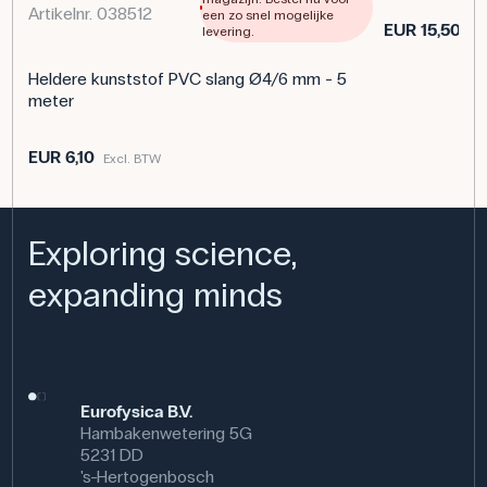
Artikelnr. 038512
een zo snel mogelijke
EUR 15,50
levering.
Ex
Heldere kunststof PVC slang Ø4/6 mm - 5
meter
EUR 6,10
Excl. BTW
Exploring science,
expanding minds
Eurofysica B.V.
Hambakenwetering 5G
5231 DD
's-Hertogenbosch