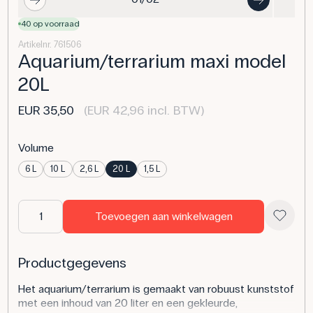
40 op voorraad
Artikelnr. 761506
Aquarium/terrarium maxi model
20L
EUR 35,50
(EUR 42,96 incl. BTW)
Volume
6 L
10 L
2,6 L
20 L
1,5 L
Toevoegen aan winkelwagen
Productgegevens
Het aquarium/terrarium is gemaakt van robuust kunststof
met een inhoud van 20 liter en een gekleurde,