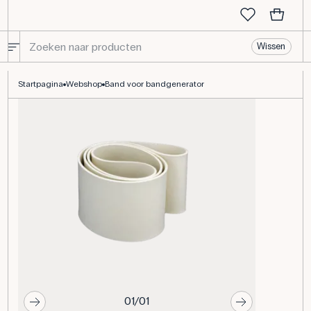
Wissen
Band voor bandgenerator
Startpagina
Webshop
Band voor bandgenerator
01/01