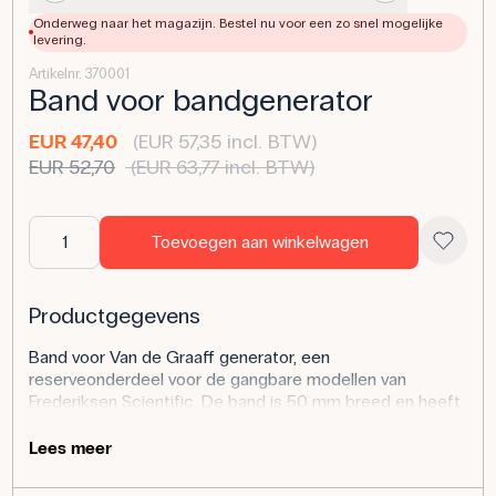
Onderweg naar het magazijn. Bestel nu voor een zo snel mogelijke
levering.
Artikelnr. 370001
Band voor bandgenerator
EUR 47,40
(EUR 57,35 incl. BTW)
EUR 52,70
(EUR 63,77 incl. BTW)
Toevoegen aan winkelwagen
Productgegevens
Band voor Van de Graaff generator, een
reserveonderdeel voor de gangbare modellen van
Frederiksen Scientific. De band is 50 mm breed en heeft
een totale lengte van 785 mm, die tijdens de assemblage
wordt uitgerekt zodat de afgewerkte band dubbel is en
Lees meer
wordt samengeklemd met een lengte van ongeveer 390
mm.