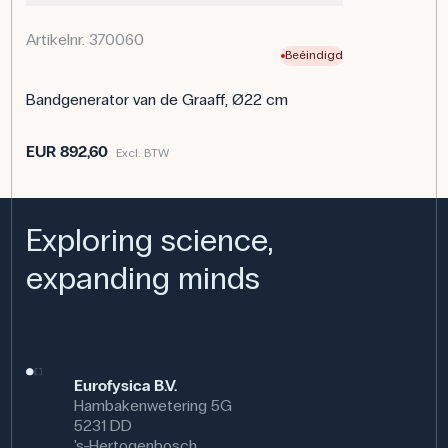
Artikelnr. 370060
Beëindigd
Bandgenerator van de Graaff, Ø22 cm
EUR 892,60
Excl. BTW
Exploring science,
expanding minds
Eurofysica B.V.
Hambakenwetering 5G
5231 DD
's-Hertogenbosch