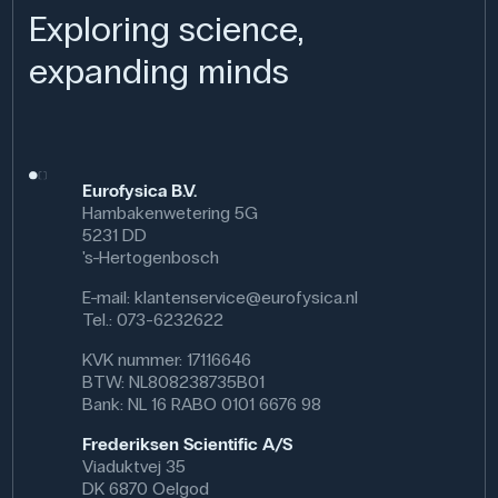
programmeren ondersteunt. De Bit:Bot XL kan ook
Exploring science,
worden gebruikt als inleiding tot automatisering en
probleemoplossing in beroepsvoorbereidende
expanding minds
programma's.
Specificaties
Eurofysica B.V.
Hambakenwetering 5G
5231 DD
's-Hertogenbosch
E-mail:
klantenservice@eurofysica.nl
Tel.: 073-6232622
KVK nummer: 17116646
BTW: NL808238735B01
Bank: NL 16 RABO 0101 6676 98
Frederiksen Scientific A/S
Viaduktvej 35
DK 6870 Oelgod