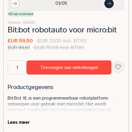
01/05
63 op voorraad
Artikelnr. 664585
Bit:bot robotauto voor micro:bit
EUR 59,50
(EUR 72,00 incl. BTW)
EUR 66,10
(EUR 79,98 incl. BTW)
Toevoegen aan winkelwagen
Productgegevens
Bit:Bot XL is een programmeerbaar robotplatform
ontworpen voor gebruik met micro:bit. Het wordt
geleverd zonder het micro:bit processorbord en de
afstandssensor, die apart kunnen worden aangeschaft.
De micro:bit is verticaal gemonteerd in de Bit:Bot XL,
Lees meer
waardoor deze versie verschilt van eerdere modellen.