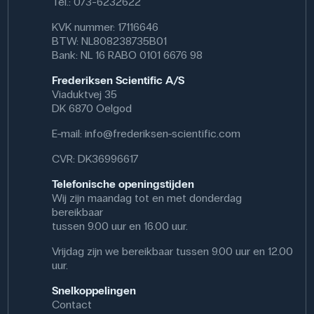
Tel.: 073-6232622
studenten bodemmonsters, watermonsters,
algen of microplastics kunnen analyseren. De
KVK nummer: 17116646
kit maakt het mogelijk om deeltjes te
BTW: NL808238735B01
scheiden op grootte en is ideaal voor gebruik
Bank: NL 16 RABO 0101 6676 98
bij veldwerk of laboratoriumoefeningen om de
bodemsamenstelling of
Frederiksen Scientific A/S
verontreinigingsniveaus te beoordelen.
Viaduktvej 35
DK 6870 Oelgod
Specificaties
E-mail:
info@frederiksen-scientific.com
Aantal: 6 st.
Afmetingen: (Ø x H) 160 mm x 6 cm
CVR: DK36996617
Materiaal: Plastic
Telefonische openingstijden
Wij zijn maandag tot en met donderdag
bereikbaar
tussen 9.00 uur en 16.00 uur.
Vrijdag zijn we bereikbaar tussen 9.00 uur en 12.00
uur.
Snelkoppelingen
Contact