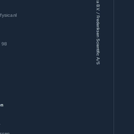
Eurofysica B.V. / Frederiksen Scientific A/S
ysica.nl
6 98
en
.
ussen