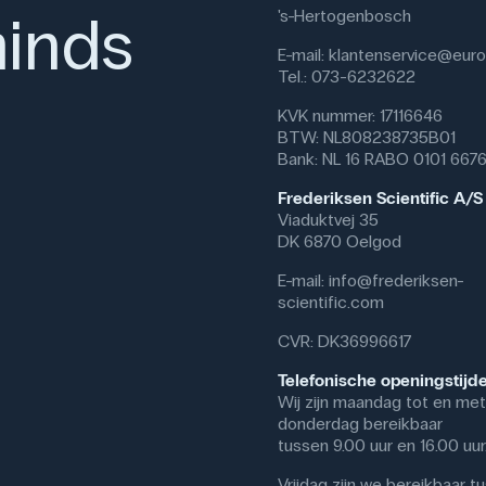
inds
's-Hertogenbosch
E-mail:
klantenservice@eurof
Tel.: 073-6232622
KVK nummer: 17116646
BTW: NL808238735B01
Bank: NL 16 RABO 0101 667
Frederiksen Scientific A/S
Viaduktvej 35
DK 6870 Oelgod
E-mail:
info@frederiksen-
scientific.com
CVR: DK36996617
Telefonische openingstijd
Wij zijn maandag tot en met
donderdag bereikbaar
tussen 9.00 uur en 16.00 uur
Vrijdag zijn we bereikbaar t