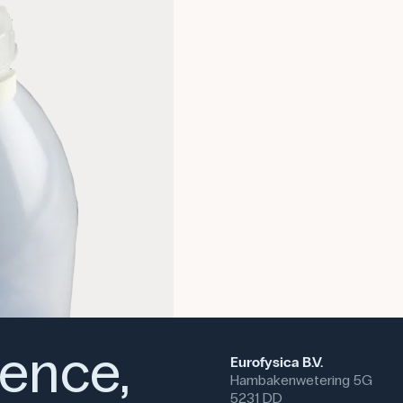
voorraadfles maakt het mogelijk
wat een voordeel is in klassen 
Dit type buret wordt ook gebruik
titraties worden uitgevoerd, bijv
Specifikationer
Graduering: 0,1 ml
Volumen: 1000 mL
Materiale: Plastik
ience,
Eurofysica B.V.
Hambakenwetering 5G
5231 DD