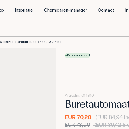
op
Inspiratie
Chemicaliën-manager
Contact
I
swerk
Buretten
Buretautomaat, 0,1/25ml
45 op voorraad
Artikelnr. 014910
Buretautomaat
EUR 70,20
(EUR 84,94 in
EUR 73,90
(EUR 89,42 in