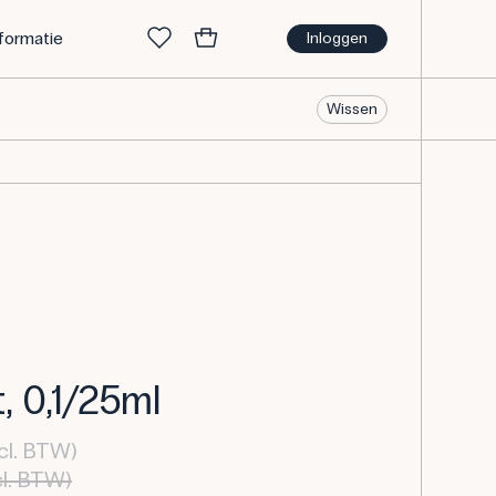
nformatie
Inloggen
Wissen
, 0,1/25ml
cl. BTW)
cl. BTW)