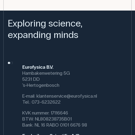
Exploring science,
expanding minds
Eurofysica B.V.
Hambakenwetering 5G
5231 DD
's-Hertogenbosch
E-mail:
klantenservice@eurofysica.nl
Tel.: 073-6232622
KVK nummer: 17116646
BTW: NL808238735B01
Bank: NL 16 RABO 0101 6676 98