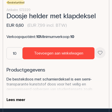
Bestelartikel
Artikelnr. 572220
Doosje helder met klapdeksel
EUR 6,60
(EUR 7,99 incl. BTW)
Verkoopquotiënt:
10
Minimumverkoop:
10
Toevoegen aan winkelwagen
Productgegevens
De bestekdoos met scharnierdeksel is een semi-
transparante kunststof doos voor het veilig en
georganiseerd opbergen van studentensets zoals
ontleedgereedschap, pincetten en scharen. Het
scharnier zorgt ervoor dat het deksel en de doos bij
Lees meer
elkaar blijven tijdens gebruik en transport. Afmetingen:
18,5 × 8,5 × 3,2 cm. Voor educatief gebruik wordt