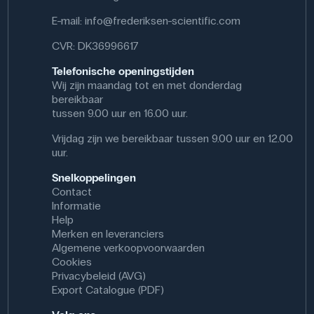
Dimensioner: (l x b x h) 185 mm x 85 mm x 32 mm
Materiale: Plastik
E-mail:
info@frederiksen-scientific.com
CVR: DK36996617
Telefonische openingstijden
Wij zijn maandag tot en met donderdag
bereikbaar
tussen 9.00 uur en 16.00 uur.
Vrijdag zijn we bereikbaar tussen 9.00 uur en 12.00
uur.
Snelkoppelingen
Contact
Informatie
Help
Merken en leveranciers
Algemene verkoopvoorwaarden
Cookies
Privacybeleid (AVG)
Export Catalogue (PDF)