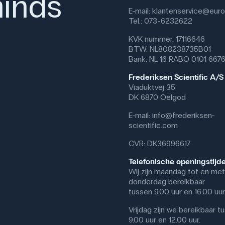
inds
laboratorium.
E-mail:
klantenservice@eurof
Tel.: 073-6232622
De Drigalski-spatel is een stan
routineanalyses van bacteriën in
KVK nummer: 17116646
gezondheidszorg en diergeneesk
BTW: NL808238735B01
doeleinden, waarbij bacteriën 
Bank: NL 16 RABO 0101 667
geïsoleerd en onderzocht.
Frederiksen Scientific A/S
Specifikationer
Viaduktvej 35
DK 6870 Oelgod
Dimensioner: (l x b) 165 mm 
Materiale: Rustfrit stål
E-mail:
info@frederiksen-
scientific.com
CVR: DK36996617
Telefonische openingstijd
Wij zijn maandag tot en met
donderdag bereikbaar
tussen 9.00 uur en 16.00 uur
Vrijdag zijn we bereikbaar t
9.00 uur en 12.00 uur.