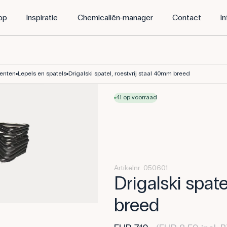
op
Inspiratie
Chemicaliën-manager
Contact
I
menten
Lepels en spatels
Drigalski spatel, roestvrij staal 40mm breed
41 op voorraad
Artikelnr. 050601
Drigalski spate
breed