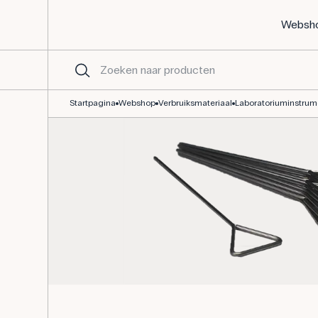
Websh
Drigalski spatel, roestvrij staal 40mm breed
Startpagina
Webshop
Verbruiksmateriaal
Laboratoriuminstru