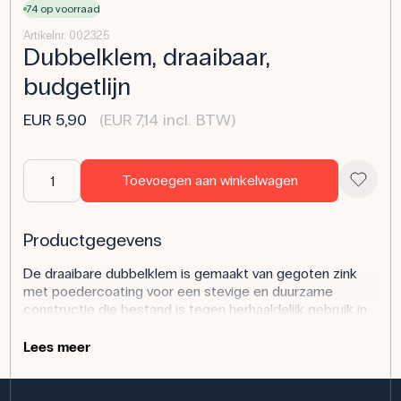
74 op voorraad
Artikelnr. 002325
Dubbelklem, draaibaar,
budgetlijn
EUR 5,90
(EUR 7,14 incl. BTW)
Toevoegen aan winkelwagen
Productgegevens
De draaibare dubbelklem is gemaakt van gegoten zink
met poedercoating voor een stevige en duurzame
constructie die bestand is tegen herhaaldelijk gebruik in
het klaslokaal. De dubbelklem is uitgerust met een
schroefverstelscharnier waarmee je statiefstokken of
Lees meer
andere voorwerpen naar wens kunt vastklemmen en in
een hoek zetten. Het kan items met een diameter tot 16
mm vasthouden, waardoor het flexibel is voor veel