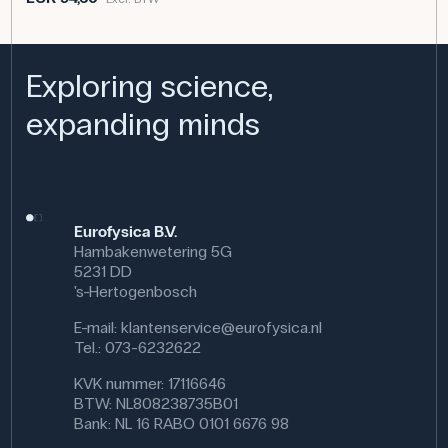
Kleur: Groen
Diameter: 16 mm
Hoogte (mm): 265 mm
Exploring science,
Synoniem: Newtonmeter
Meetbereik: 10 N
expanding minds
Eurofysica B.V.
Hambakenwetering 5G
5231 DD
's-Hertogenbosch
E-mail:
klantenservice@eurofysica.nl
Tel.: 073-6232622
KVK nummer: 17116646
BTW: NL808238735B01
Bank: NL 16 RABO 0101 6676 98