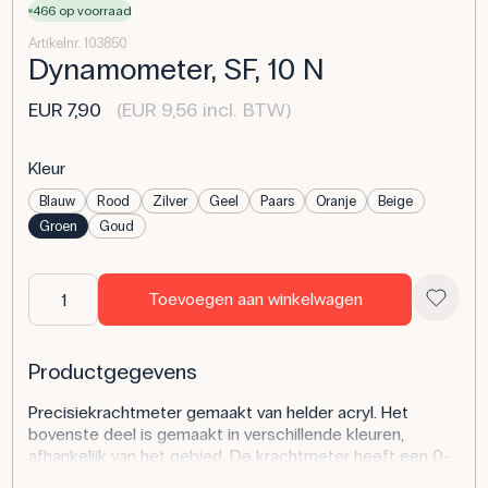
466 op voorraad
Artikelnr. 103850
Dynamometer, SF, 10 N
EUR 7,90
(EUR 9,56 incl. BTW)
Kleur
Blauw
Rood
Zilver
Geel
Paars
Oranje
Beige
Groen
Goud
Toevoegen aan winkelwagen
Productgegevens
Precisiekrachtmeter gemaakt van helder acryl. Het
bovenste deel is gemaakt in verschillende kleuren,
afhankelijk van het gebied. De krachtmeter heeft een 0-
puntsinstelling en een indicator die de maximale kracht