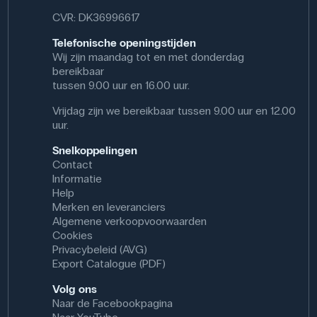
duurzaamheid en milieueffecten.
CVR: DK36996617
Een praktische veiligheidstip is om de stof te gebruiken
Telefonische openingstijden
in een zuurkast of onder goede ventilatie, omdat dampen
Wij zijn maandag tot en met donderdag
irriterend kunnen zijn en zeer ontvlambaar.
bereikbaar
tussen 9.00 uur en 16.00 uur.
Specifikationer
Vrijdag zijn we bereikbaar tussen 9.00 uur en 12.00
Volumen: 1000 mL
uur.
Synonym: Eddikesyreethylester
Renhed: Teknisk
Snelkoppelingen
CAS NR: 141-78-6
Contact
Molmasse: 88.11 g/mol
Informatie
Formel: CH₃COOC₂H₅
Help
Merken en leveranciers
Algemene verkoopvoorwaarden
Cookies
Privacybeleid (AVG)
Export Catalogue (PDF)
Volg ons
Naar de Facebookpagina