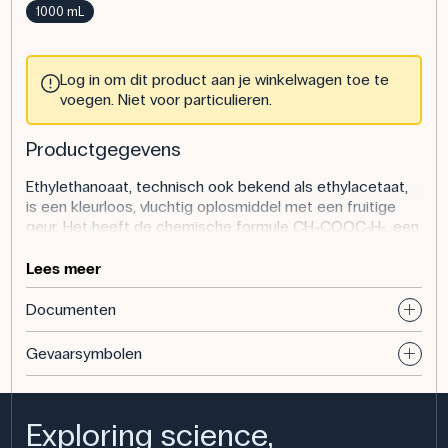
1000 mL
Log in om dit product aan je winkelwagen toe te
voegen. Niet voor particulieren.
Productgegevens
Ethylethanoaat, technisch ook bekend als ethylacetaat,
is een kleurloos, vluchtig oplosmiddel met een fruitige
geur. Het heeft de chemische formule CH₃COOC₂H₅, een
molaire massa van 88,11 g/mol, wordt technisch zuiver
geleverd en is geregistreerd onder CAS-nummer 141-78-
Lees meer
6. Ethylacetaat is ontvlambaar en moet worden bewaard
in goed gesloten verpakkingen uit de buurt van
Documenten
ontstekingsbronnen.
Gevaarsymbolen
Gebruik van het product
In het onderwijs wordt ethylacetaat gebruikt als
oplosmiddel in de organische chemie. Studenten kunnen
Exploring science,
het bijvoorbeeld gebruiken voor vloeistof-vloeistof