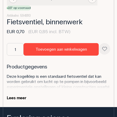
227 op voorraad
Artikelnr. 594810
Fietsventiel, binnenwerk
EUR 0,70
(EUR 0,85 incl. BTW)
Toevoegen aan winkelwagen
Productgegevens
Deze kogelklep is een standaard fietsventiel dat kan
worden gebruikt om lucht op te pompen in bijvoorbeeld
experimentele opstellingen of kleine constructies waarbij
luchtdruk wordt gebruikt. Het ventiel wordt geleverd
zonder slang en kan eenvoudig worden opgenomen in
Lees meer
verschillende experimenten waarbij de luchtstroom moet
worden geregeld.