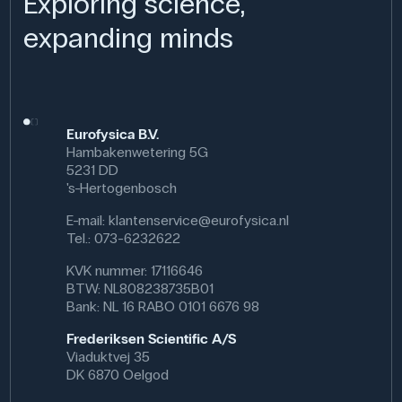
Exploring science,
Toepassing van het product
expanding minds
In natuurkundelessen kan het ventiel worden gebruikt bij
experimenten met druk, volume en gaswetten. Leerlingen
kunnen bijvoorbeeld het verband tussen druk en
temperatuur onderzoeken of het ventiel gebruiken in
opstellingen waarbij lucht in houders moet worden
gepompt.
Eurofysica B.V.
Hambakenwetering 5G
Het ventiel is ook handig bij techniekprojecten waarbij
5231 DD
leerlingen modellen bouwen waarvoor de luchttoevoer
's-Hertogenbosch
moet worden geregeld, zoals eenvoudige raketten,
pompen of auto's die door lucht worden aangedreven. Dit
E-mail:
klantenservice@eurofysica.nl
maakt het een flexibel hulpmiddel voor het onderwijzen
Tel.: 073-6232622
van energie en mechanica.
KVK nummer: 17116646
Specifikationer
BTW: NL808238735B01
Bank: NL 16 RABO 0101 6676 98
Frederiksen Scientific A/S
Viaduktvej 35
DK 6870 Oelgod