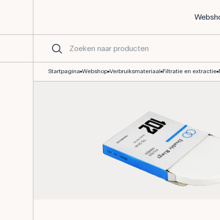
Websh
Filtreerpapier rond 150mm budgetlijn - 100 stuks
Startpagina
Webshop
Verbruiksmateriaal
Filtratie en extractie