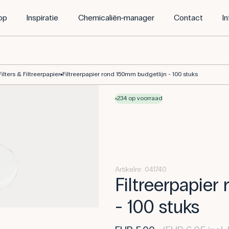
op
Inspiratie
Chemicaliën-manager
Contact
I
Filters & Filtreerpapier
Filtreerpapier rond 150mm budgetlijn - 100 stuks
234 op voorraad
Artikelnr. 041740
Filtreerpapier
- 100 stuks