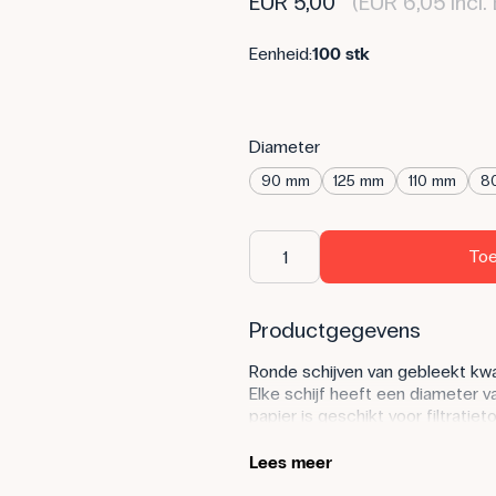
EUR 5,00
(EUR 6,05 incl
Eenheid:
100 stk
Diameter
90 mm
125 mm
110 mm
8
Toe
Productgegevens
Ronde schijven van gebleekt kwal
Elke schijf heeft een diameter 
papier is geschikt voor filtratie
worden gebruikt in trechters en
stoffen te scheiden. Het kan oo
Lees meer
verwarmingskasten om glaswerk