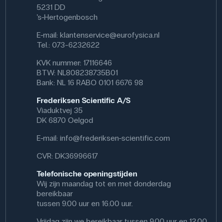
5231 DD
's-Hertogenbosch
E-mail:
klantenservice@eurofysica.nl
Tel.: 073-6232622
KVK nummer: 17116646
BTW: NL808238735B01
Bank: NL 16 RABO 0101 6676 98
Frederiksen Scientific A/S
Viaduktvej 35
DK 6870 Oelgod
E-mail:
info@frederiksen-scientific.com
CVR: DK36996617
Telefonische openingstijden
Wij zijn maandag tot en met donderdag
bereikbaar
tussen 9.00 uur en 16.00 uur.
Vrijdag zijn we bereikbaar tussen 9.00 uur en 12.00