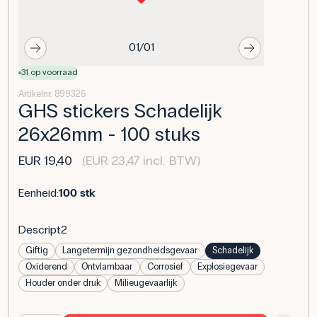
01/01
31 op voorraad
Artikelnr. 899325
GHS stickers Schadelijk
26x26mm - 100 stuks
EUR 19,40
(EUR 23,47 incl. BTW)
Eenheid:
100 stk
Descript2
Giftig
Langetermijn gezondheidsgevaar
Schadelijk
Oxiderend
Ontvlambaar
Corrosief
Explosiegevaar
Houder onder druk
Milieugevaarlijk