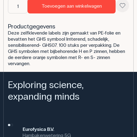
Toevoegen aan winkelwagen
Productgegevens
Deze zelfklevende labels zijn gemaakt van PE-folie en
bevatten het GHS symbool Irriterend, schadelijk,
sensibiliserend- GHS07. 100 stuks per verpakking. De
GHS symbolen met bijbehorende H en P zinnen, hebben
de eerdere oranje symbolen met R- en S- zinnen
vervangen.
Exploring science,
expanding minds
Eurofysica B.V.
Hambakenwetering 5G