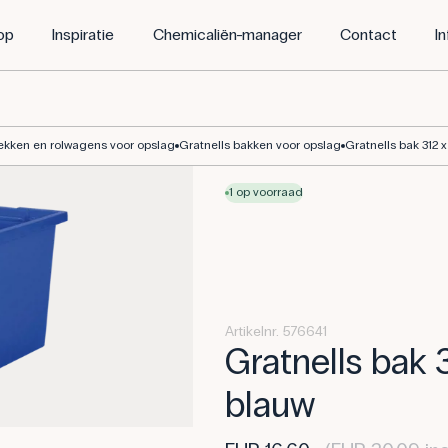
op
Inspiratie
Chemicaliën-manager
Contact
I
rekken en rolwagens voor opslag
Gratnells bakken voor opslag
Gratnells bak 312 
1 op voorraad
Artikelnr. 576641
Gratnells bak 
blauw