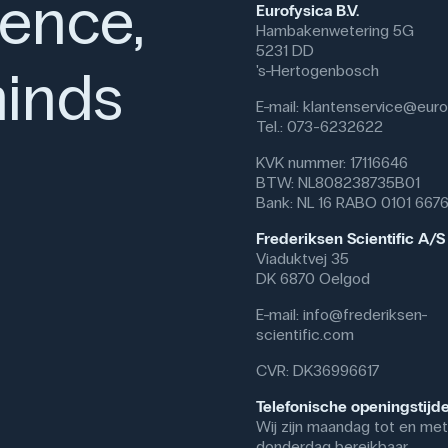
ience,
systematische compartimentering 
Eurofysica B.V.
onderhoud wordt afvegen met ee
Hambakenwetering 5G
en grote hitte/open vuur, en ve
5231 DD
het materiaal te behouden.
inds
's-Hertogenbosch
Gebruik van het product:
E-mail:
klantenservice@eurof
Tel.: 073-6232622
In de natuurwetenschappen (natu
de diepe bak ruimte voor complet
KVK nummer: 17116646
voedingen/sensoren, modellen en
BTW: NL808238735B01
stations, waar elke groep zijn e
Bank: NL 16 RABO 0101 667
uit het rek gehaald en na gebrui
projectcursussen kan de bak die
Frederiksen Scientific A/S
tussen lokalen. Met inzetstukke
Viaduktvej 35
papier, componentenzakjes en k
DK 6870 Oelgod
snel de juiste apparatuur kunne
E-mail:
info@frederiksen-
Systeembakken zijn geschikt als
scientific.com
en dierenklinieken en werkplaa
CVR: DK36996617
om de bak te integreren in best
Telefonische openingstijd
Specifikationer
Wij zijn maandag tot en met
Farve: Blå
donderdag bereikbaar