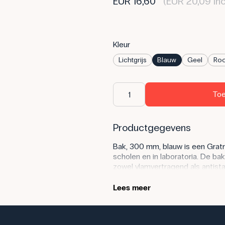
EUR 16,60
(EUR 20,09 inc
Kleur
Lichtgrijs
Blauw
Geel
Ro
Toe
Productgegevens
Bak, 300 mm, blauw is een Gratn
scholen en in laboratoria. De ba
zowel vlamvertragend als antista
tegen de meeste chemicaliën. 
voor klassensets, experimentele
Lees meer
de blauwe kleur het gemakkelij
verschillende vakken of klassen
bak kan worden gecombineerd me