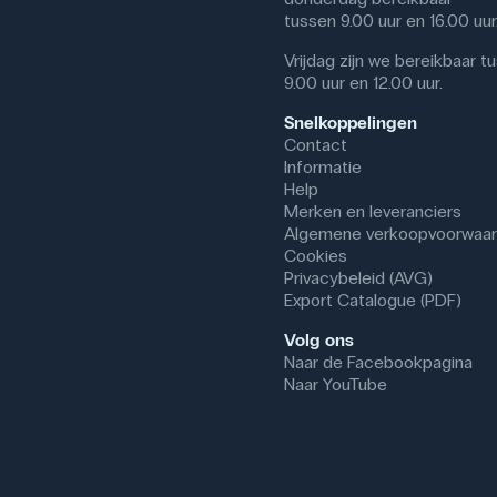
Brand: Gratnells
tussen 9.00 uur en 16.00 uur
Dimensioner: (l x b x h) 43
Vrijdag zijn we bereikbaar t
9.00 uur en 12.00 uur.
Snelkoppelingen
Contact
Informatie
Help
Merken en leveranciers
Algemene verkoopvoorwaa
Cookies
Privacybeleid (AVG)
Export Catalogue (PDF)
Volg ons
Naar de Facebookpagina
Naar YouTube