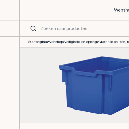
Websh
Gratnells bak 312 x 427 x 300 mm - blauw
Startpagina
Webshop
Veiligheid en opslag
Gratnells bakken, 