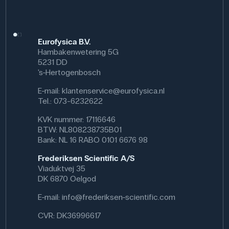
Eurofysica B.V.
Hambakenwetering 5G
5231 DD
's-Hertogenbosch
E-mail:
klantenservice@eurofysica.nl
Tel.: 073-6232622
KVK nummer: 17116646
BTW: NL808238735B01
Bank: NL 16 RABO 0101 6676 98
Frederiksen Scientific A/S
Viaduktvej 35
DK 6870 Oelgod
E-mail:
info@frederiksen-scientific.com
CVR: DK36996617