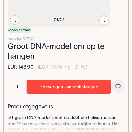
01/01
2 op voorraad
Artikelnr. 527600
Groot DNA-model om op te
hangen
EUR 146,90
(EUR 177,75 incl. BTW)
Toevoegen aan winkelwagen
Productgegevens
Dit grote DNA-model toont de dubbele helixstructuur
met 12 basenparen in de juiste ruimtelijke ordening. Het
model is 85 cm hoog en 35 cm in diameter en kan op