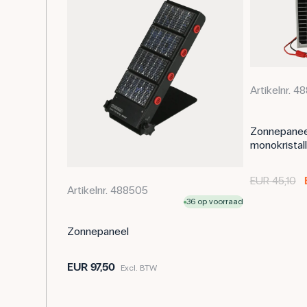
Artikelnr. 4
Zonnepanee
monokristall
EUR 45,10
Artikelnr. 488505
36 op voorraad
Zonnepaneel
EUR 97,50
Excl. BTW