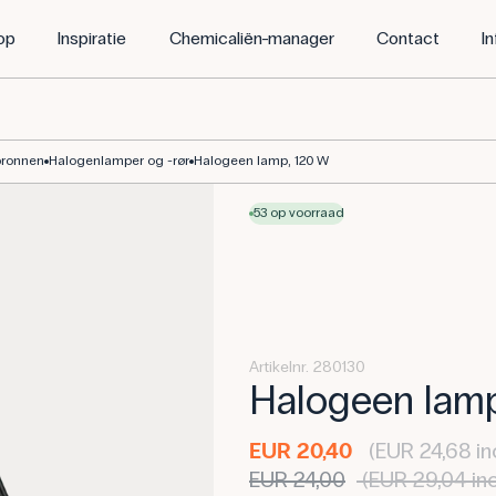
op
Inspiratie
Chemicaliën-manager
Contact
I
bronnen
Halogenlamper og -rør
Halogeen lamp, 120 W
53 op voorraad
Artikelnr. 280130
Halogeen lamp
EUR 20,40
(EUR 24,68 in
EUR 24,00
(EUR 29,04 in