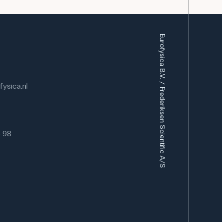
Eurofysica B.V. / Frederiksen Scientific A/S
ysica.nl
6 98