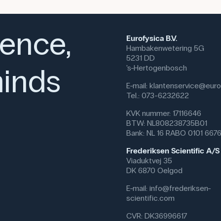
ience,
Eurofysica B.V.
Hambakenwetering 5G
5231 DD
inds
's-Hertogenbosch
E-mail:
klantenservice@eurof
Tel.: 073-6232622
KVK nummer: 17116646
BTW: NL808238735B01
Bank: NL 16 RABO 0101 667
Frederiksen Scientific A/S
Viaduktvej 35
DK 6870 Oelgod
E-mail:
info@frederiksen-
scientific.com
CVR: DK36996617