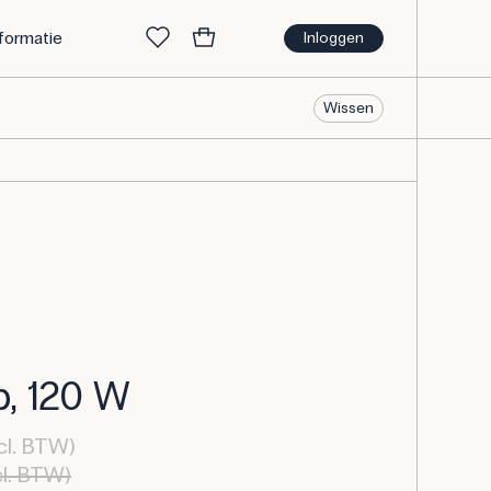
nformatie
Inloggen
Wissen
, 120 W
cl. BTW)
cl. BTW)