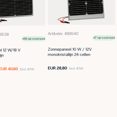
Artikelnr. 488540
88538
17 op voorraad
68 op voorraad
Zonnepaneel 10 W / 12V
l 12 W/18 V
monokristallijn 24 cellen
ijn
EUR 28,80
EUR 40,60
Excl. BTW
Excl. BTW