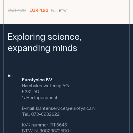
EUR 4,70
EUR 4,20
Excl. BTW
Exploring science,
expanding minds
Eurofysica B.V.
Hambakenwetering 5G
5231 DD
's-Hertogenbosch
E-mail:
klantenservice@eurofysica.nl
Tel.: 073-6232622
KVK nummer: 17116646
BTW: NL808238735B01