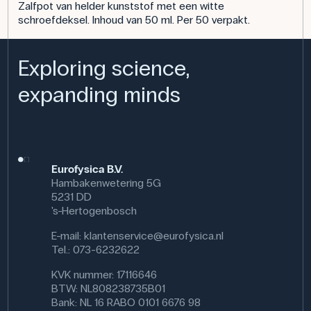
Zalfpot van helder kunststof met een witte
schroefdeksel. Inhoud van 50 ml. Per 50 verpakt.
Exploring science,
expanding minds
Eurofysica B.V.
Hambakenwetering 5G
5231 DD
's-Hertogenbosch
E-mail:
klantenservice@eurofysica.nl
Tel.: 073-6232622
KVK nummer: 17116646
BTW: NL808238735B01
Bank: NL 16 RABO 0101 6676 98