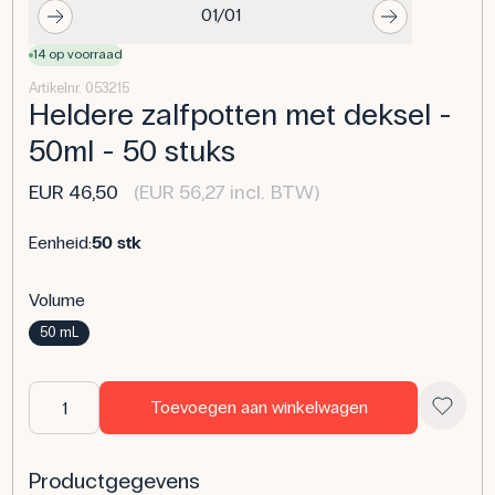
01/01
14 op voorraad
Artikelnr. 053215
Heldere zalfpotten met deksel -
50ml - 50 stuks
EUR 46,50
(EUR 56,27 incl. BTW)
Eenheid:
50 stk
Volume
50 mL
Toevoegen aan winkelwagen
Productgegevens