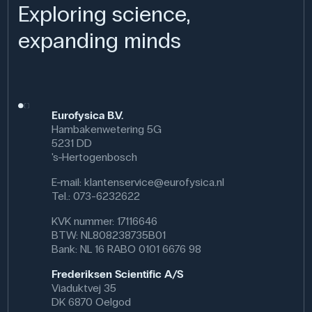
organische stoffen.
Exploring science,
Specifikationer
expanding minds
Volumen: 1000 mL
Synonym: 1-hexen, Butylethylen, Butylethylen, Hexylen,
n-Hexen
CAS NR: 592-41-6
Molmasse: 84.16 g/mol
Eurofysica B.V.
Formel: C₆H₁₂
Hambakenwetering 5G
5231 DD
's-Hertogenbosch
E-mail:
klantenservice@eurofysica.nl
Tel.: 073-6232622
KVK nummer: 17116646
BTW: NL808238735B01
Bank: NL 16 RABO 0101 6676 98
Frederiksen Scientific A/S
Viaduktvej 35
DK 6870 Oelgod