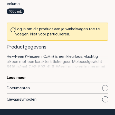
Volume
1000 mL
Log in om dit product aan je winkelwagen toe te
voegen. Niet voor particulieren.
Productgegevens
Hex-1-een (1-hexeen; C₆H₁₂) is een kleurloos, vluchtig
alkeen met een karakteristieke geur. Molecuulgewicht
84,16 g/mol. CAS: 592-41-6. Wordt geleverd in een goed
afgesloten verpakking.
Lees meer
Toepassing van het product
Documenten
De stof is geschikt in de organische chemie voor additie
(hydrogenering, halogenering), polymerisatieprincipes en
Gevaarsymbolen
de Markovnikov-regel. Wordt gebruikt in demonstratie-
en kleinschalige experimenten gericht op
reactiemechanismen en het veilig omgaan met vluchtige