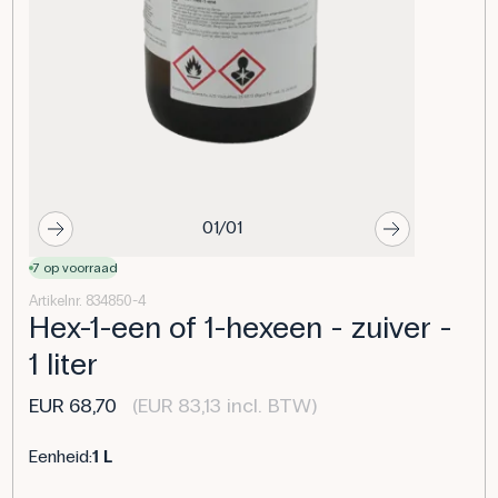
01/01
7 op voorraad
Artikelnr. 834850-4
Hex-1-een of 1-hexeen - zuiver -
1 liter
EUR 68,70
(EUR 83,13 incl. BTW)
Eenheid:
1 L