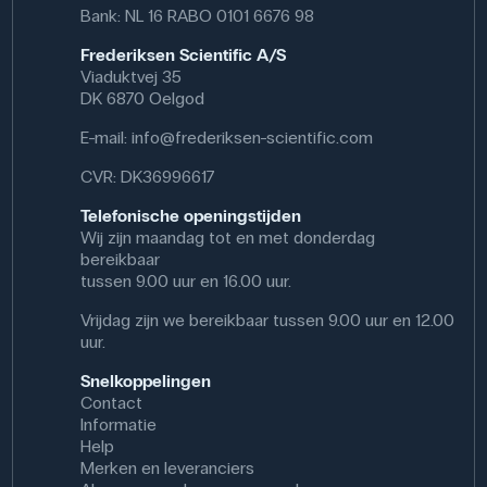
gebruikt om kleine hoeveelheden stoffen te drogen, af te
Bank: NL 16 RABO 0101 6676 98
dekken en op te slaan.
Frederiksen Scientific A/S
Specifikationer
Viaduktvej 35
DK 6870 Oelgod
Dimensioner: (ø) 70 mm
Materiale: Glas
E-mail:
info@frederiksen-scientific.com
CVR: DK36996617
Telefonische openingstijden
Wij zijn maandag tot en met donderdag
bereikbaar
tussen 9.00 uur en 16.00 uur.
Vrijdag zijn we bereikbaar tussen 9.00 uur en 12.00
uur.
Snelkoppelingen
Contact
Informatie
Help
Merken en leveranciers