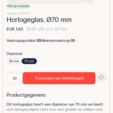
140 op voorraad
Artikelnr. 016000
Horlogeglas, Ø70 mm
EUR 1,40
(EUR 1,69 incl. BTW)
Verkoopquotiënt:
10
Minimumverkoop:
10
Diameter
80 mm
70 mm
Toevoegen aan winkelwagen
Productgegevens
Dit horlogeglas heeft een diameter van 70 mm en heeft
een vlamgepolijste rand voor een gladde en veilige rand.