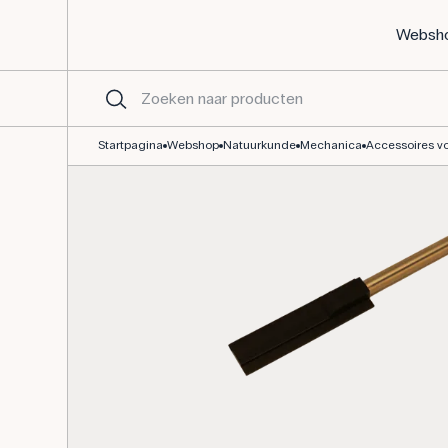
Websh
Houder voor fotocel - Essentiële accessoires voor mechanische p
Startpagina
Webshop
Natuurkunde
Mechanica
Accessoires v