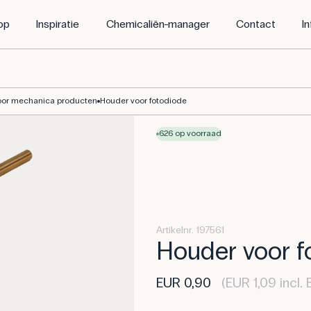
op
Inspiratie
Chemicaliën-manager
Contact
I
roducten - Frederiksen Scientific
oor mechanica producten
Houder voor fotodiode
626 op voorraad
Artikelnr. 197561
Houder voor f
EUR 0,90
(EUR 1,09 incl.