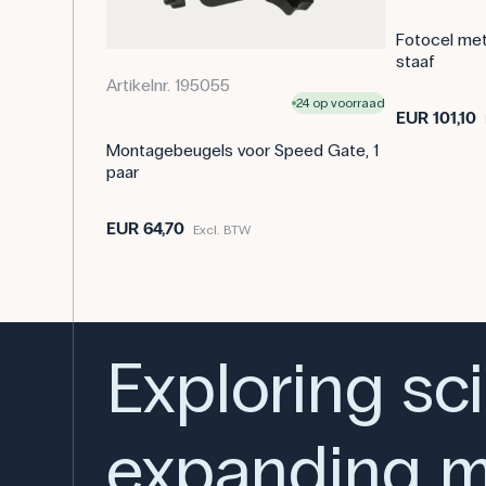
Fotocel met 
staaf
Artikelnr. 195055
24 op voorraad
EUR 101,10
Montagebeugels voor Speed Gate, 1
paar
EUR 64,70
Excl. BTW
Exploring sc
expanding m