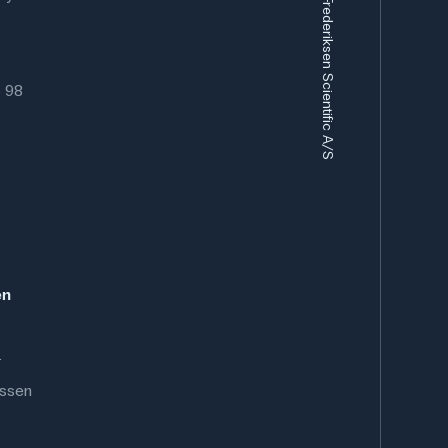
Eurofysica B.V. / Frederiksen Scientific A/S
6 98
en
.
ussen