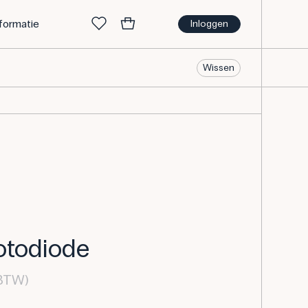
nformatie
Inloggen
Wissen
otodiode
 BTW)