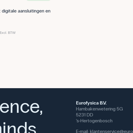
digitale aansluitingen en
Excl. BTW
ience,
Eurofysica B.V.
Hambakenwetering 5G
5231 DD
inds
's-Hertogenbosch
E-mail:
klantenservice@eurof