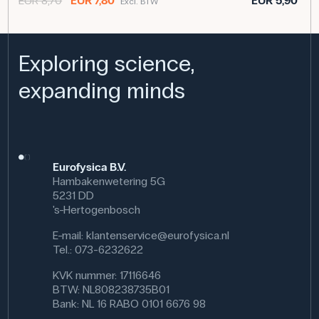
EUR 8,70
EUR 7,80
EUR 5,90
Excl. BTW
Exc
vergroting, praktisch licht en een robuuste constructie,
waardoor het zowel in professionele als praktische
contexten bruikbaar is.
Exploring science,
Specifikationer
Dimensioner: (ø x l x b x h) 2 cm x 4.8 cm x 2.7 cm x 2,5
expanding minds
cm
Materiale: Metal
Højde (cm): 2,5 cm
Forstørrelse (x): 10
Eurofysica B.V.
Hambakenwetering 5G
5231 DD
's-Hertogenbosch
E-mail:
klantenservice@eurofysica.nl
Tel.: 073-6232622
KVK nummer: 17116646
BTW: NL808238735B01
Bank: NL 16 RABO 0101 6676 98