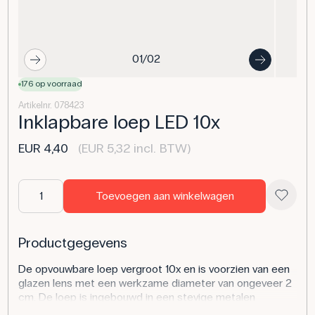
01/02
176 op voorraad
Artikelnr. 078423
Inklapbare loep LED 10x
EUR 4,40
(EUR 5,32 incl. BTW)
Toevoegen aan winkelwagen
Productgegevens
De opvouwbare loep vergroot 10x en is voorzien van een
glazen lens met een werkzame diameter van ongeveer 2
cm. De loep is ingebouwd in een stevige metalen
behuizing die de lens beschermt wanneer deze