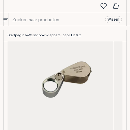
Wissen
Inklapbare loep LED 10x
Startpagina
Webshop
Inklapbare loep LED 10x