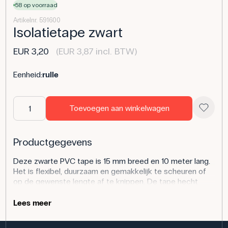
58 op voorraad
Artikelnr. 591600
Isolatietape zwart
EUR 3,20
(EUR 3,87 incl. BTW)
Eenheid:
rulle
Toevoegen aan winkelwagen
Productgegevens
Deze zwarte PVC tape is 15 mm breed en 10 meter lang.
Het is flexibel, duurzaam en gemakkelijk te scheuren of
op de gewenste lengte af te knippen. De tape hecht
effectief op de meeste oppervlakken en is geschikt voor
zowel tijdelijke als meer permanente verbindingen.
Lees meer
Toepassing van het product