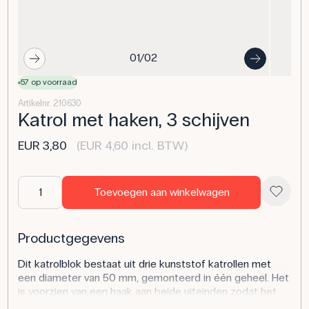
01/02
57 op voorraad
Artikelnr. 210630
Katrol met haken, 3 schijven
EUR 3,80
(EUR 4,60 incl. BTW)
Toevoegen aan winkelwagen
Productgegevens
Dit katrolblok bestaat uit drie kunststof katrollen met
een diameter van 50 mm, gemonteerd in één geheel. Het
is voorzien van een haak aan beide uiteinden zodat het
gemakkelijk kan worden opgehangen of gecombineerd