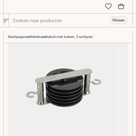
Wissen
Katrol met haken, 3 schijven
Startpagina
Webshop
Katrol met haken, 3 schijven