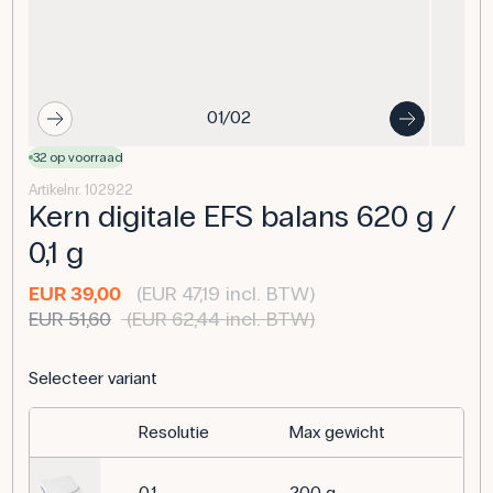
01/02
32 op voorraad
Artikelnr. 102922
Kern digitale EFS balans 620 g /
0,1 g
EUR 39,00
(EUR 47,19 incl. BTW)
EUR 51,60
(EUR 62,44 incl. BTW)
Selecteer variant
Resolutie
Max gewicht
0,1
200 g