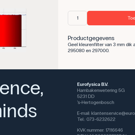
Toe
Productgegevens
Geel kleurenfilter van 3 mm dik
295080 en 297000.
ience,
Eurofysica B.V.
Hambakenwetering 5G
5231 DD
inds
's-Hertogenbosch
E-mail:
klantenservice@eurof
Tel.: 073-6232622
KVK nummer: 17116646