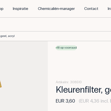
op
Inspiratie
Chemicaliën-manager
Contact
I
 geel, acryl
18 op voorraad
Artikelnr. 308510
Kleurenfilter, g
EUR 3,60
(EUR 4,36 incl.