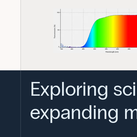
Exploring sc
expanding m