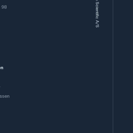
6 98
en
.
ussen