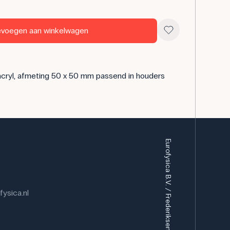
voegen aan winkelwagen
 acryl, afmeting 50 x 50 mm passend in houders
Eurofysica B.V. / Frederiksen Scientific A/S
ysica.nl