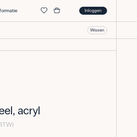
nformatie
Inloggen
Wissen
eel, acryl
 BTW)