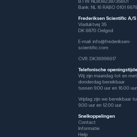
BTW: NL808238735B01
Bank: NL 16 RABO 0101 667
Frederiksen Scientific A/S
Viaduktvej 35
DK 6870 Oelgod
E-mail:
info@frederiksen-
scientific.com
CVR: DK36996617
Telefonische openingstijd
Wij zijn maandag tot en met
donderdag bereikbaar
tussen 9.00 uur en 16.00 uur
Vrijdag zijn we bereikbaar t
9.00 uur en 12.00 uur.
Snelkoppelingen
Contact
Informatie
Help