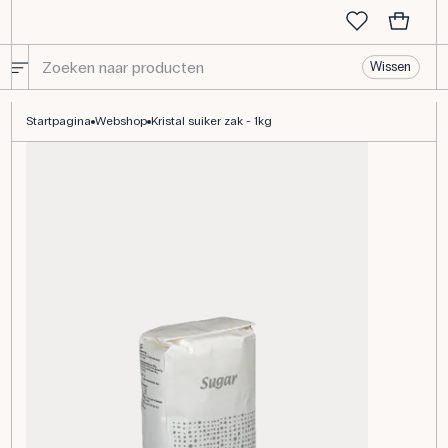
Wissen
Suiker in zakjes - Essentiële schoolbenodigdheden - Frederiksen 
Startpagina
Webshop
Kristal suiker zak - 1kg