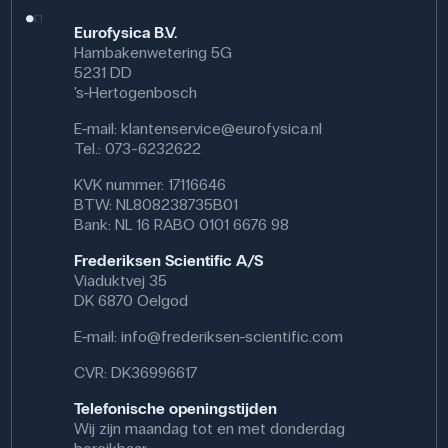
suiker omzet in ethanol en kooldioxide, of enzymatische
Eurofysica B.V.
processen onderzoeken waarbij sucrose wordt
Hambakenwetering 5G
afgebroken in glucose en fructose.
5231 DD
's-Hertogenbosch
Suiker kan worden opgenomen in experimenten met de
glykemische index bij biologie of techniek.
E-mail:
klantenservice@eurofysica.nl
Tel.: 073-6232622
Specifikationer
KVK nummer: 17116646
Synonym: Rørsukker, Saccharose
BTW: NL808238735B01
Vægt (g): 1000 g
Bank: NL 16 RABO 0101 6676 98
CAS NR: 57-50-1
Molmasse: 342.3 g/mol
Frederiksen Scientific A/S
Beholdertype: Pose
Viaduktvej 35
Formel: C₁₂H₂₂O₁₁
DK 6870 Oelgod
E-mail:
info@frederiksen-scientific.com
CVR: DK36996617
Telefonische openingstijden
Wij zijn maandag tot en met donderdag