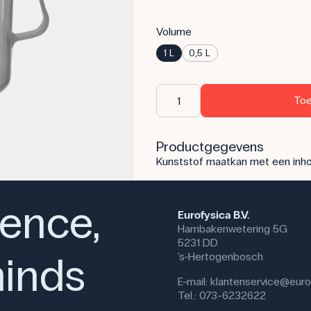
Volume
1 L
0,5 L
Toe
Productgegevens
Kunststof maatkan met een inhoud
ience,
Eurofysica B.V.
Hambakenwetering 5G
5231 DD
inds
's-Hertogenbosch
E-mail:
klantenservice@eurof
Tel.: 073-6232622