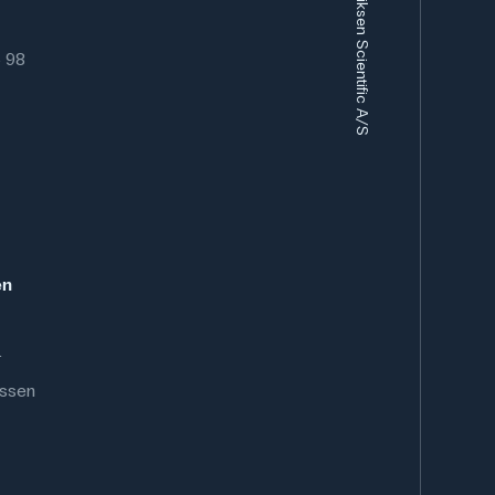
6 98
en
.
ussen