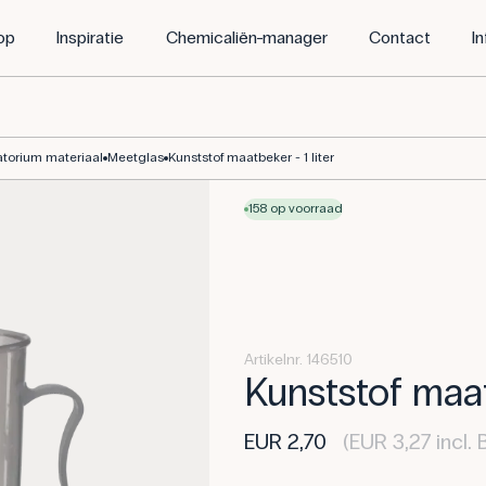
op
Inspiratie
Chemicaliën-manager
Contact
I
atorium materiaal
Meetglas
Kunststof maatbeker - 1 liter
158 op voorraad
Artikelnr. 146510
Kunststof maatb
EUR 2,70
(EUR 3,27 incl.