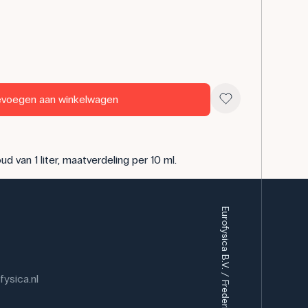
voegen aan winkelwagen
 van 1 liter, maatverdeling per 10 ml.
Eurofysica B.V. / Frederiksen Scientific A/S
ysica.nl