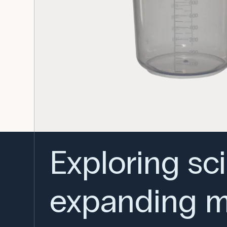
Exploring sc
expanding m