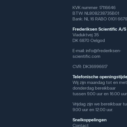
De fijne graduatie stelt leerlin
KVK nummer: 17116646
en hun begrip van precisie en na
BTW: NL808238735B01
Bank: NL 16 RABO 0101 667
De spuit kan in laboratoria wor
doseren van kleine hoeveelheden
Frederiksen Scientific A/S
in ambachtelijke en creatieve o
Viaduktvej 35
tweecomponentenharsen of het t
DK 6870 Oelgod
gezondheidszorg en onderzoekso
hulpmiddel daar waar contaminati
E-mail:
info@frederiksen-
scientific.com
Specifikationer
CVR: DK36996617
Graduering: 0.01
Volumen: 1 mL
Telefonische openingstijd
Steril: Ja
Wij zijn maandag tot en met
Antal: 25 stk.
donderdag bereikbaar
Materiale: Plastik
tussen 9.00 uur en 16.00 uur
Vrijdag zijn we bereikbaar t
9.00 uur en 12.00 uur.
Snelkoppelingen
Contact