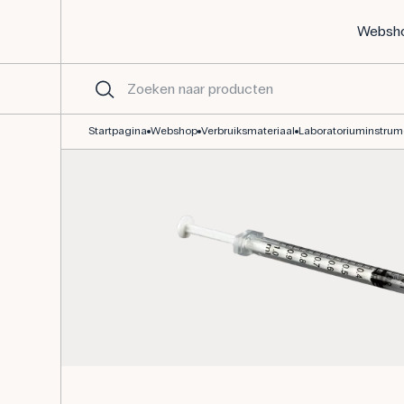
Websh
Kunststof spuiten 1 ml/0,01 ml - 25 stuks
Startpagina
Webshop
Verbruiksmateriaal
Laboratoriuminstru