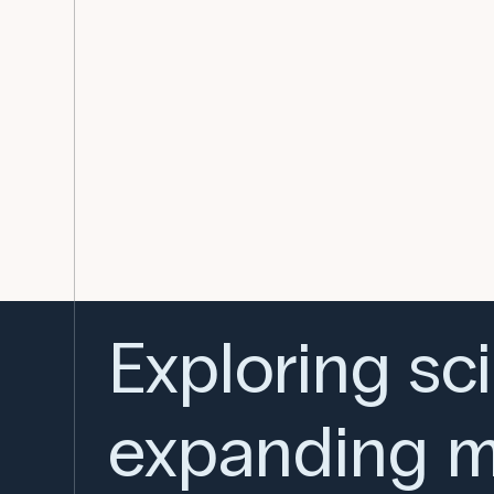
Exploring sc
expanding m