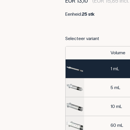
EUR 13,10
(EUR 15,85 incl
Eenheid:
25 stk
Selecteer variant
Volume
1 mL
5 mL
10 mL
60 mL