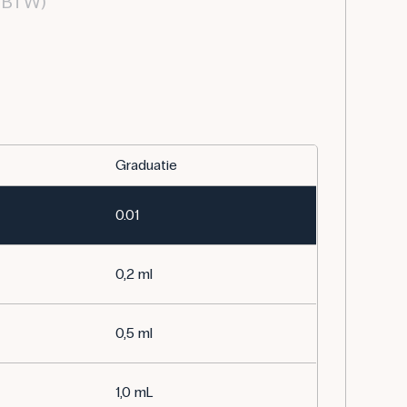
. BTW)
Graduatie
0.01
0,2 ml
0,5 ml
1,0 mL