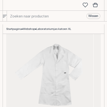
Wissen
Laboratoriumjas katoen XL
Startpagina
Webshop
Laboratoriumjas katoen XL