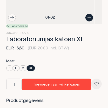
01/02
179 op voorraad
Artikelnr. 085555
Laboratoriumjas katoen XL
EUR 16,60
(EUR 20,09 incl. BTW)
Maat
S
L
M
XL
Toevoegen aan winkelwagen
Productgegevens