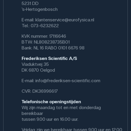
Stroomverbruik: 0,2 A
5231 DD
's-Hertogenbosch
.
E-mail:
klantenservice@eurofysica.nl
Tel.: 073-6232622
KVK nummer: 17116646
BTW: NL808238735B01
Bank: NL 16 RABO 0101 6676 98
Frederiksen Scientific A/S
Viaduktvej 35
DK 6870 Oelgod
E-mail:
info@frederiksen-scientific.com
CVR: DK36996617
Telefonische openingstijden
Wij zijn maandag tot en met donderdag
bereikbaar
tussen 9.00 uur en 16.00 uur.
Vrijdag zijn we bereikbaar tussen 9.00 uur en 12.00