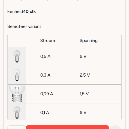
Eenheid:
10 stk
Selecteer variant
Stroom
Spanning
0,5 A
6 V
0,3 A
2,5 V
0,09 A
1,5 V
0,1 A
6 V