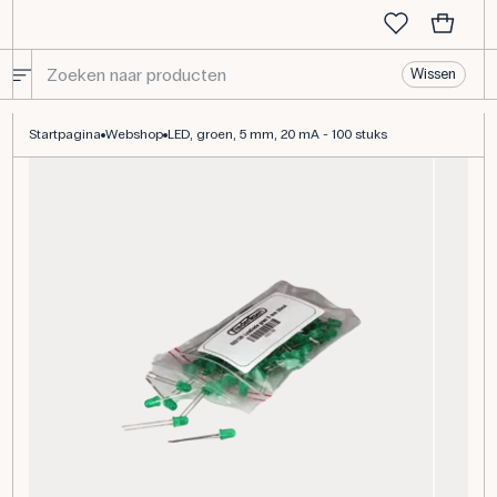
Wissen
LED, groen, 5 mm, 20 mA
Startpagina
Webshop
LED, groen, 5 mm, 20 mA - 100 stuks