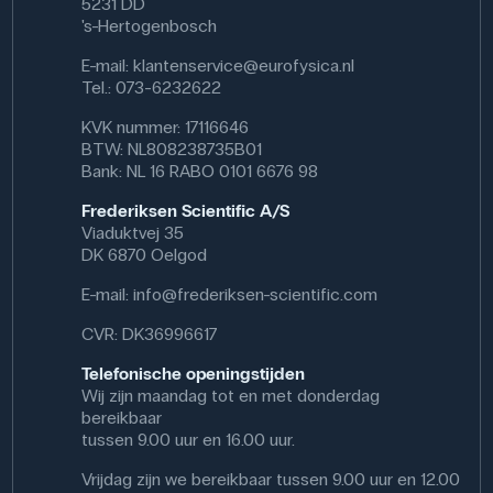
5231 DD
's-Hertogenbosch
E-mail:
klantenservice@eurofysica.nl
Tel.: 073-6232622
KVK nummer: 17116646
BTW: NL808238735B01
Bank: NL 16 RABO 0101 6676 98
Frederiksen Scientific A/S
Viaduktvej 35
DK 6870 Oelgod
E-mail:
info@frederiksen-scientific.com
CVR: DK36996617
Telefonische openingstijden
Wij zijn maandag tot en met donderdag
bereikbaar
tussen 9.00 uur en 16.00 uur.
Vrijdag zijn we bereikbaar tussen 9.00 uur en 12.00