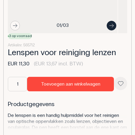
01/03
3 op voorraad
Artikelnr. 565712
Lenspen voor reiniging lenzen
EUR 11,30
(EUR 13,67 incl. BTW)
Toevoegen aan winkelwagen
Productgegevens
De lenspen is een handig hulpmiddel voor het reinigen
van optische oppervlakken zoals lenzen, objectieven en
oculairglas. De pen heeft een borstel aan de ene kant om
stof en deeltjes te verwijderen en een reinigingspad aan