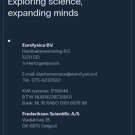
Exploring science,
expanding minds
Eurofysica B.V.
Hambakenwetering 5G
5231 DD
's-Hertogenbosch
E-mail:
klantenservice@eurofysica.nl
Tel.: 073-6232622
KVK nummer: 17116646
BTW: NL808238735B01
Bank: NL 16 RABO 0101 6676 98
Frederiksen Scientific A/S
Viaduktvej 35
DK 6870 Oelgod