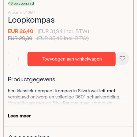
16 op voorraad
Artikelnr. 340517
Loopkompas
EUR 26,40
(EUR 31,94 incl. BTW)
EUR 29,30
(EUR 35,45 incl. BTW)
Toevoegen aan winkelwagen
Productgegevens
Een klassiek compact kompas in Silva kwaliteit met
vernieuwd ontwerp en volledige 360° schaalverdeling.
Vergelijkbaar met de Silva Ranger, maar zonder de
geïntegreerde loep, biedt dit model betrouwbare
richtingaanwijzingen met duidelijke schaalverdelingen op
Lees meer
een transparante grondplaat. Het kompas is geschikt
voor gebruik in het veld voor zowel studenten als
natuurliefhebbers.