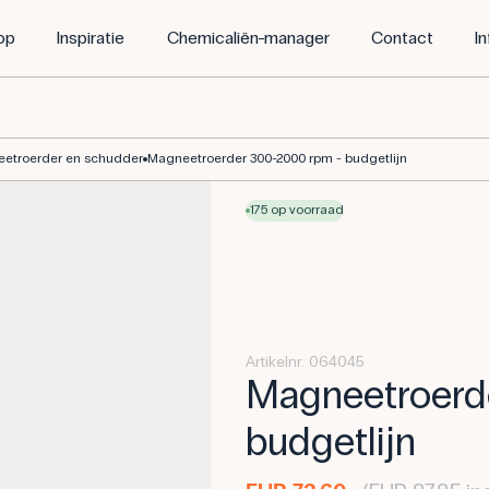
op
Inspiratie
Chemicaliën-manager
Contact
I
etroerder en schudder
Magneetroerder 300-2000 rpm - budgetlijn
175 op voorraad
Artikelnr. 064045
Magneetroerd
budgetlijn