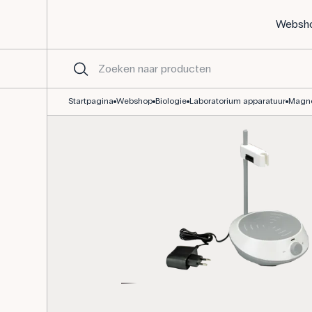
Websh
Magneetroerder 300-2000 rpm - budgetlijn
Startpagina
Webshop
Biologie
Laboratorium apparatuur
Magne