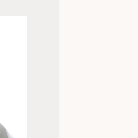
In scheikunde- en biologielesse
gemakkelijk om experimenten uit
nauwkeurig mengen van vloeistof
van micro-organismen. De houder
experimenten op de voet te volg
De roerder kan ook worden gebrui
wateranalyses, pH-metingen of h
farmaceutische analyses.
Specificaties
Afmetingen: (Ø) 120 mm