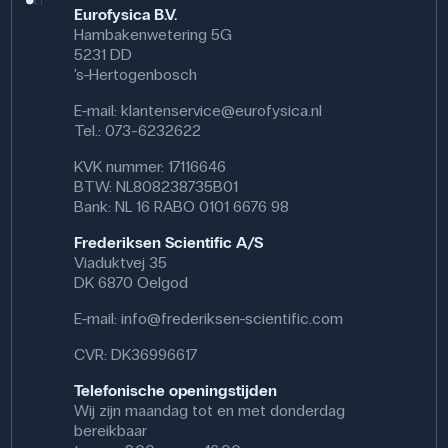
Eurofysica B.V.
Hambakenwetering 5G
Specificaties
5231 DD
's-Hertogenbosch
E-mail:
klantenservice@eurofysica.nl
Tel.: 073-6232622
KVK nummer: 17116646
BTW: NL808238735B01
Bank: NL 16 RABO 0101 6676 98
Frederiksen Scientific A/S
Viaduktvej 35
DK 6870 Oelgod
E-mail:
info@frederiksen-scientific.com
CVR: DK36996617
Telefonische openingstijden
Wij zijn maandag tot en met donderdag
bereikbaar