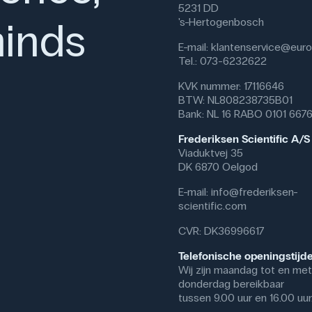
De May (mais?)-zaden zijn gesch
5231 DD
overervingsprincipes, met name 
inds
's-Hertogenbosch
Leerlingen kunnen in de praktijk e
in de relatie tussen genotype e
E-mail:
klantenservice@eurof
mogelijkheid om het belang van 
Tel.: 073-6232622
aangezien albinoplanten geen ch
KVK nummer: 17116646
Buiten de schoolcontext kan het
BTW: NL808238735B01
beroepsopleidingen of cursussen
Bank: NL 16 RABO 0101 667
erfelijke eigenschappen, plante
Frederiksen Scientific A/S
resultaten.
Viaduktvej 35
Specifikationer
DK 6870 Oelgod
Antal: 100 stk.
E-mail:
info@frederiksen-
Brand: Carolina
scientific.com
CVR: DK36996617
Telefonische openingstijd
Wij zijn maandag tot en met
donderdag bereikbaar
tussen 9.00 uur en 16.00 uur