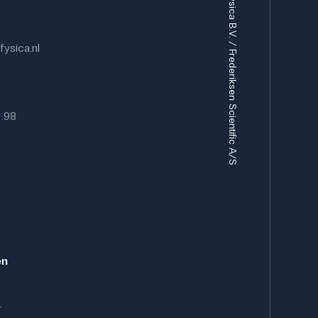
Eurofysica B.V. / Frederiksen Scientific A/S
ikt voor het onderwijzen van genetica en
in cursussen over Mendeliaanse overerving.
en klassieke 3:1 splitsing volgen en inzicht krijgen
n fenotype. Het experiment biedt ook de
ysica.nl
functionele genen in fotosynthese te bespreken,
lorofyl hebben en daarom niet overleven.
 experiment worden gebruikt in
 in plantenbiologie en genetica die zich richten op
6 98
ngroei en visuele analyses van genetische
en
.