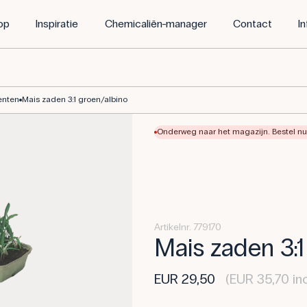
op
Inspiratie
Chemicaliën-manager
Contact
I
enten
Mais zaden 3:1 groen/albino
Onderweg naar het magazijn. Bestel nu 
Artikelnr. 779170
Mais zaden 3:1
EUR 29,50
(EUR 35,70 in