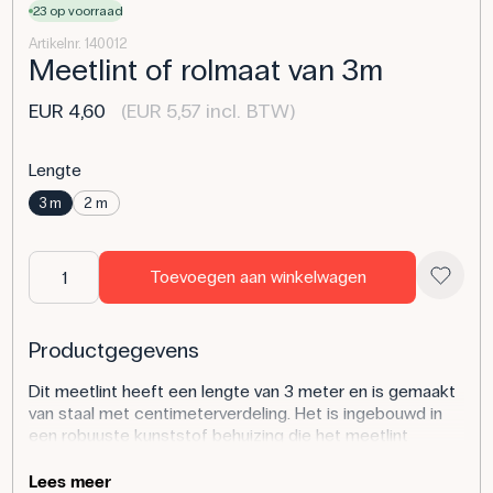
23 op voorraad
Artikelnr. 140012
Meetlint of rolmaat van 3m
EUR 4,60
(EUR 5,57 incl. BTW)
Lengte
3 m
2 m
Toevoegen aan winkelwagen
Productgegevens
Dit meetlint heeft een lengte van 3 meter en is gemaakt
van staal met centimeterverdeling. Het is ingebouwd in
een robuuste kunststof behuizing die het meetlint
beschermt en makkelijk hanteerbaar maakt. Het meetlint
is uitgerust met een vergrendelfunctie zodat het op de
Lees meer