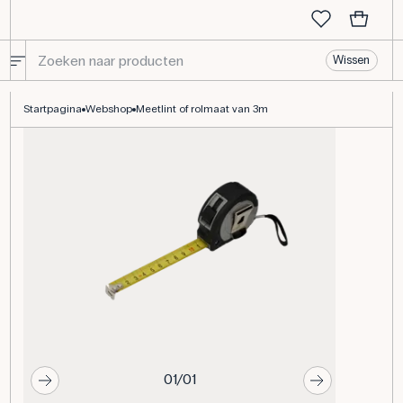
Wissen
Meetlint of rolmaat van 3m
Startpagina
Webshop
Meetlint of rolmaat van 3m
01/01