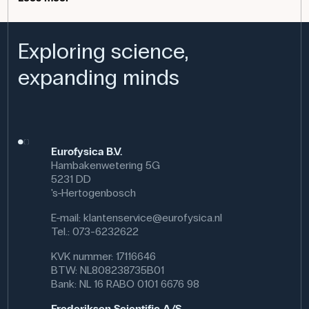
Toepassing van het product
Exploring science,
De dop wordt gebruikt in onderwijs- en
onderzoekslaboratoria waar drukopbouw in flessen moet
expanding minds
worden vermeden, maar waar toch een goede afdichting
tegen vloeistoffen nodig is. Hij is ideaal voor het veilig
bewaren van reactieve chemicaliën of biologische
monsters.
Specificaties
Eurofysica B.V.
Kleur: Blauw
Hambakenwetering 5G
5231 DD
's-Hertogenbosch
E-mail:
klantenservice@eurofysica.nl
Tel.: 073-6232622
KVK nummer: 17116646
BTW: NL808238735B01
Bank: NL 16 RABO 0101 6676 98
Frederiksen Scientific A/S