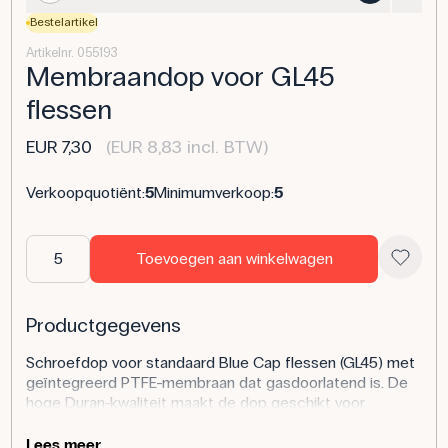
Bestelartikel
Artikelnr. 055193
Membraandop voor GL45
flessen
EUR 7,30
(EUR 8,83 incl. BTW)
Verkoopquotiënt:
5
Minimumverkoop:
5
Toevoegen aan winkelwagen
Productgegevens
Schroefdop voor standaard Blue Cap flessen (GL45) met
geïntegreerd PTFE-membraan dat gasdoorlatend is. De
hoge Duran-kwaliteit maakt de dop geschikt voor
autoclaveren en voor het opslaan van chemicaliën waarbij
gas kan ontstaan, zoals waterstofperoxide.
Lees meer