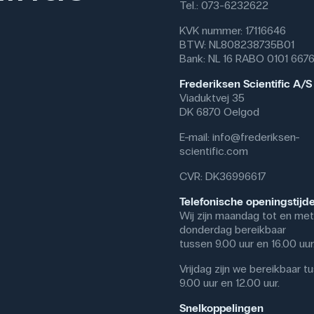
Tel.: 073-6232622
KVK nummer: 17116646
BTW: NL808238735B01
Bank: NL 16 RABO 0101 667
Frederiksen Scientific A/S
Viaduktvej 35
DK 6870 Oelgod
E-mail:
info@frederiksen-
scientific.com
CVR: DK36996617
Telefonische openingstijd
Wij zijn maandag tot en met
donderdag bereikbaar
tussen 9.00 uur en 16.00 uur
Vrijdag zijn we bereikbaar t
9.00 uur en 12.00 uur.
Snelkoppelingen