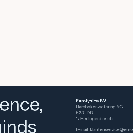
voorbereiding van materialen vo
Chinamortels worden gebruikt in 
voorbehandeling van monsters 
ook worden gebruikt in keukenlab
specerijen of kleine porties arom
gelijkmatige consistentie.
Specifikationer
Volumen: 190 mL
Indre Diameter (mm): 90 mm
Ydre Diameter (mm): 115 mm
Brand: Haldenwanger
Dimensioner: (d) 55 mm
Materiale: Porcelæn
ience,
Eurofysica B.V.
Hambakenwetering 5G
5231 DD
inds
's-Hertogenbosch
E-mail:
klantenservice@eurof