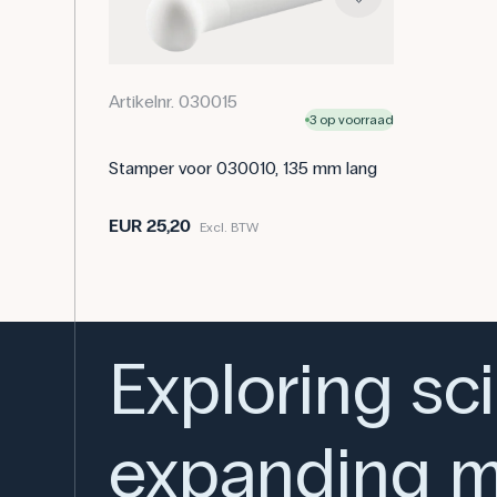
Artikelnr. 030015
3 op voorraad
Stamper voor 030010, 135 mm lang
EUR 25,20
Excl. BTW
Exploring sc
expanding m