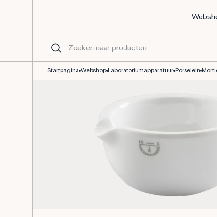
Websh
Mortier Ø90/115mm, topkwaliteit
Startpagina
Webshop
Laboratoriumapparatuur
Porselein
Morti