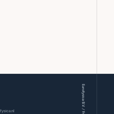
or analyses en experimenten.
onderzoeks- en industriële laboratoria voor de
waar een homogeen mengsel nodig is. Ze kunnen
oratoria, bijvoorbeeld voor het malen van
a's, waarbij het fijne maaloppervlak zorgt voor een
ysica.nl