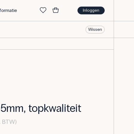
nformatie
Inloggen
Wissen
15mm, topkwaliteit
l. BTW)