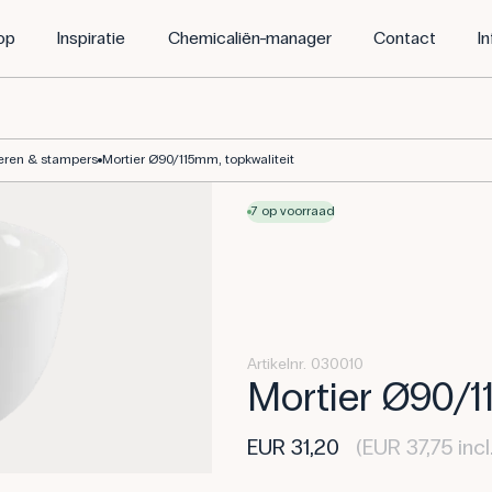
op
Inspiratie
Chemicaliën-manager
Contact
I
eren & stampers
Mortier Ø90/115mm, topkwaliteit
7 op voorraad
Artikelnr. 030010
Mortier Ø90/1
EUR 31,20
(EUR 37,75 inc