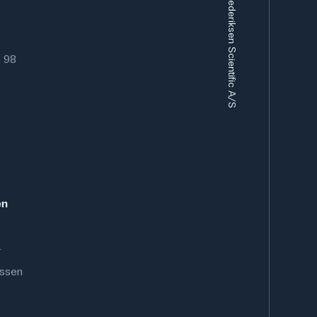
Eurofysica B.V. / Frederiksen Scientific A/S
6 98
en
.
ussen