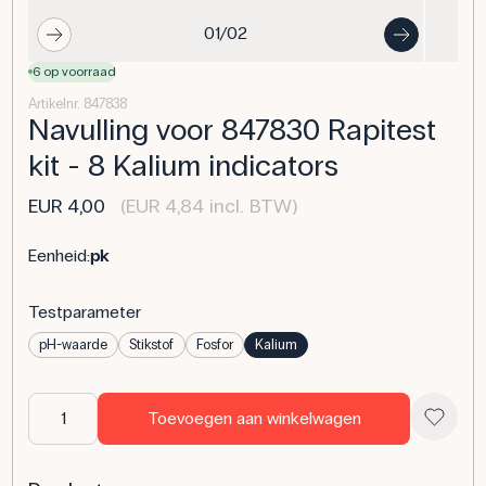
01/02
6 op voorraad
Artikelnr. 847838
Navulling voor 847830 Rapitest
kit - 8 Kalium indicators
EUR 4,00
(EUR 4,84 incl. BTW)
Eenheid:
pk
Testparameter
pH-waarde
Stikstof
Fosfor
Kalium
Toevoegen aan winkelwagen