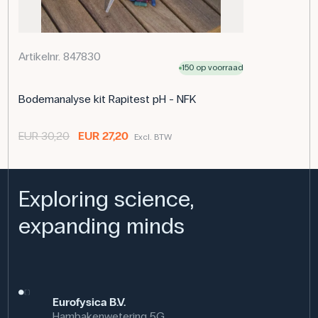
Specificaties
Testparameter: Kalium
Artikelnr. 847830
150 op voorraad
Bodemanalyse kit Rapitest pH - NFK
EUR 30,20
EUR 27,20
Excl. BTW
Exploring science,
expanding minds
Eurofysica B.V.
Hambakenwetering 5G